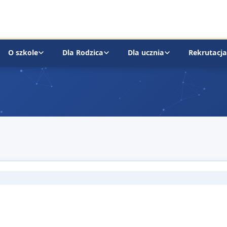
O szkole
Dla Rodzica
Dla ucznia
Rekrutacja