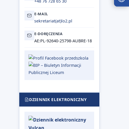
+48 76 728 65 30
KONT
E-MAIL
sekretariat@lo2.pl
sekretariat(at)lo2.pl
Wysok
Ciemn
E-DORĘCZENIA
AE:PL-92640-25798-AUBRE-18
Żółte
ROZM
TEKS
A−
A
A+
A
14px
DZIENNIK ELEKTRONICZNY
16px
CZYT
Linki