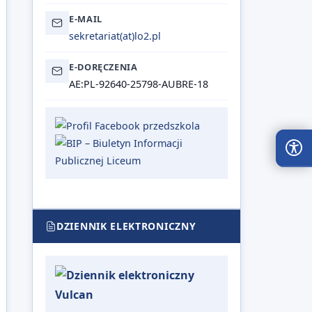
E-MAIL
sekretariat@lo2.pl
sekretariat(at)lo2.pl
E-DORĘCZENIA
AE:PL-92640-25798-AUBRE-18
KONT
Wysok
DZIENNIK ELEKTRONICZNY
Ciemn
Żółte
ROZM
TEKS